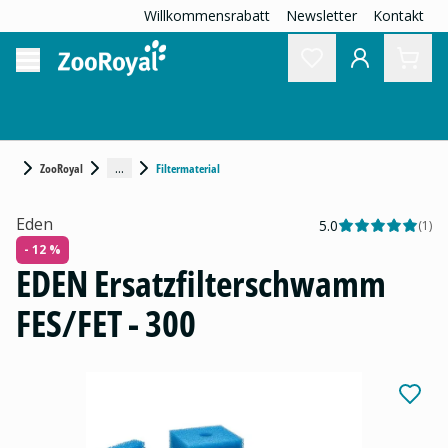
Willkommensrabatt
Newsletter
Kontakt
...
ZooRoyal
Filtermaterial
Eden
5.0
(
1
)
- 12 %
EDEN Ersatzfilterschwamm
FES/FET - 300