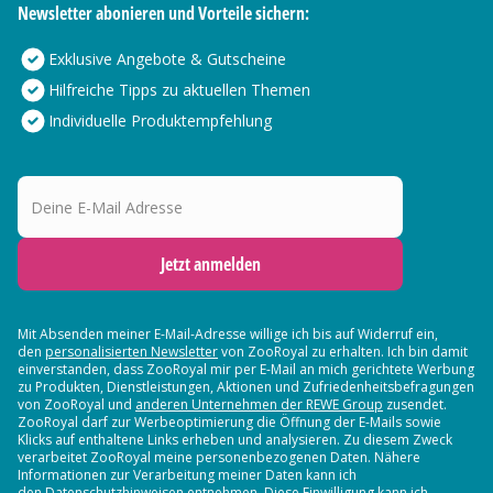
Newsletter abonieren und Vorteile sichern:
Exklusive Angebote & Gutscheine
Hilfreiche Tipps zu aktuellen Themen
Individuelle Produktempfehlung
Deine E-Mail Adresse
Jetzt anmelden
Mit Absenden meiner E-Mail-Adresse willige ich bis auf Widerruf ein,
den
personalisierten Newsletter
von ZooRoyal zu erhalten. Ich bin damit
einverstanden, dass ZooRoyal mir per E-Mail an mich gerichtete Werbung
zu Produkten, Dienstleistungen, Aktionen und Zufriedenheitsbefragungen
von ZooRoyal und
anderen Unternehmen der REWE Group
zusendet.
ZooRoyal darf zur Werbeoptimierung die Öffnung der E-Mails sowie
Klicks auf enthaltene Links erheben und analysieren. Zu diesem Zweck
verarbeitet ZooRoyal meine personenbezogenen Daten. Nähere
Informationen zur Verarbeitung meiner Daten kann ich
den Datenschutzhinweisen entnehmen. Diese Einwilligung kann ich