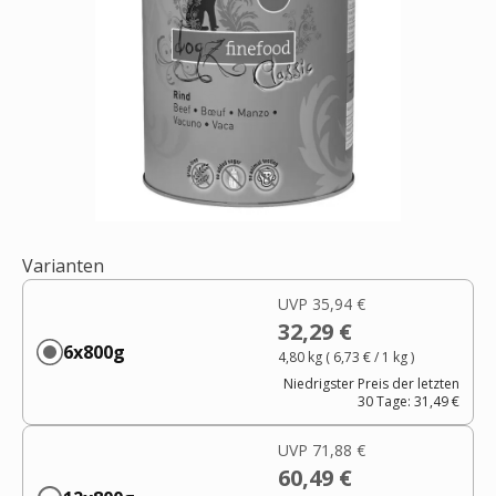
Varianten
UVP
35,94 €
32,29 €
6x800g
4,80 kg
(
6,73 €
/ 1
kg
)
Niedrigster Preis der letzten
30 Tage:
31,49 €
UVP
71,88 €
60,49 €