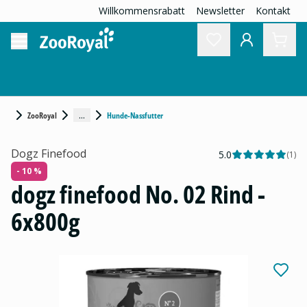
Willkommensrabatt
Newsletter
Kontakt
...
ZooRoyal
Hunde-Nassfutter
Dogz Finefood
5.0
(
1
)
- 10 %
dogz finefood No. 02 Rind -
6x800g