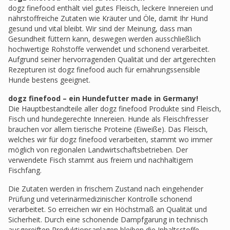
dogz finefood enthält viel gutes Fleisch, leckere Innereien und
nährstoffreiche Zutaten wie Kräuter und Öle, damit Ihr Hund
gesund und vital bleibt. Wir sind der Meinung, dass man
Gesundheit füttern kann, deswegen werden ausschließlich
hochwertige Rohstoffe verwendet und schonend verarbeitet.
Aufgrund seiner hervorragenden Qualität und der artgerechten
Rezepturen ist dogz finefood auch für ernährungssensible
Hunde bestens geeignet.
dogz finefood – ein Hundefutter made in Germany!
Die Hauptbestandteile aller dogz finefood Produkte sind Fleisch,
Fisch und hundegerechte Innereien. Hunde als Fleischfresser
brauchen vor allem tierische Proteine (Eiweiße). Das Fleisch,
welches wir für dogz finefood verarbeiten, stammt wo immer
möglich von regionalen Landwirtschaftsbetrieben. Der
verwendete Fisch stammt aus freiem und nachhaltigem
Fischfang.
Die Zutaten werden in frischem Zustand nach eingehender
Prüfung und veterinärmedizinischer Kontrolle schonend
verarbeitet. So erreichen wir ein Höchstmaß an Qualität und
Sicherheit. Durch eine schonende Dampfgarung in technisch
ausgereiften Produktionsanlagen bleiben die Inhaltsstoffe