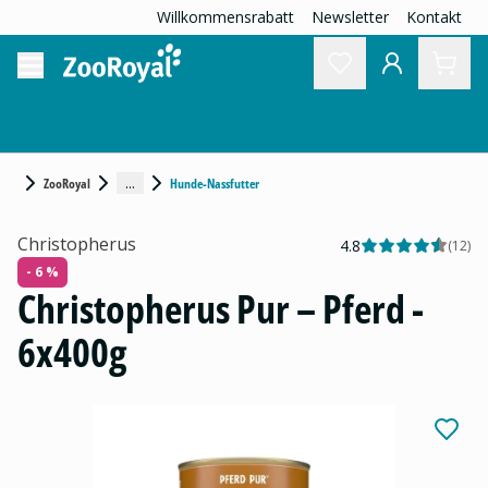
Willkommensrabatt
Newsletter
Kontakt
...
ZooRoyal
Hunde-Nassfutter
Christopherus
4.8
(
12
)
- 6 %
Christopherus Pur – Pferd -
6x400g