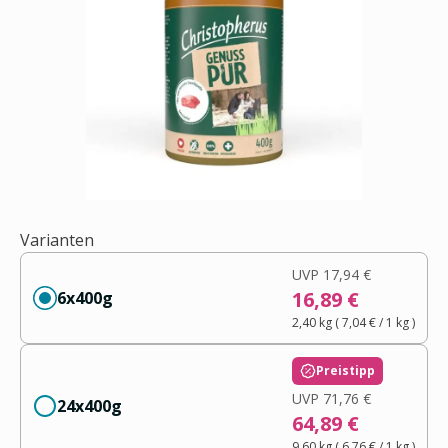
Varianten
UVP
17,94 €
16,89 €
6x400g
2,40 kg
(
7,04 €
/ 1
kg
)
Preistipp
UVP
71,76 €
24x400g
64,89 €
9,60 kg
(
6,76 €
/ 1
kg
)