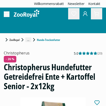
Willkommensrabatt
Newsletter
Kontakt
...
ZooRoyal
Hunde-Trockenfutter
Christopherus
5.0
(
20
)
- 26 %
Christopherus Hundefutter
Getreidefrei Ente + Kartoffel
Senior - 2x12kg