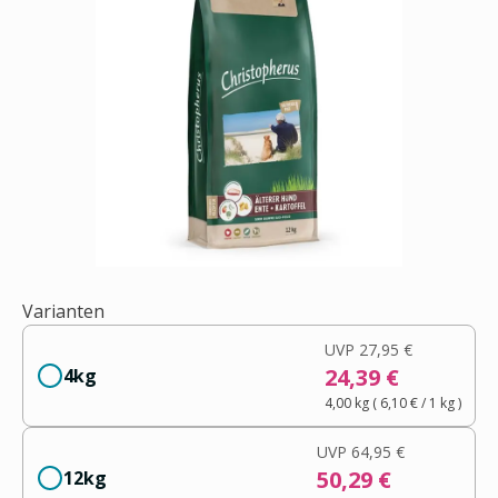
Varianten
UVP
27,95 €
24,39 €
4kg
4,00 kg
(
6,10 €
/ 1
kg
)
UVP
64,95 €
50,29 €
12kg