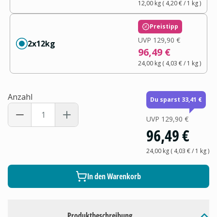
12,00 kg
(
4,20 €
/ 1
kg
)
Preistipp
UVP
129,90 €
2x12kg
96,49 €
24,00 kg
(
4,03 €
/ 1
kg
)
Anzahl
Du sparst 33,41 €
UVP
129,90 €
96,49 €
24,00 kg
(
4,03 €
/ 1
kg
)
In den Warenkorb
Produktbeschreibung