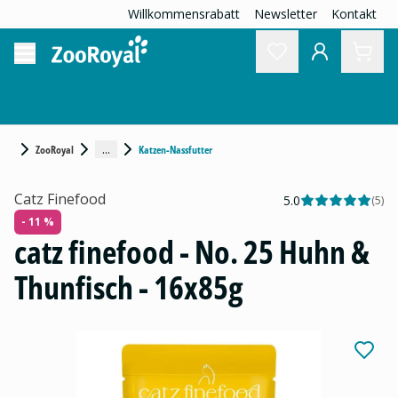
Willkommensrabatt
Newsletter
Kontakt
...
ZooRoyal
Katzen-Nassfutter
Catz Finefood
5.0
(
5
)
- 11 %
catz finefood - No. 25 Huhn &
Thunfisch - 16x85g