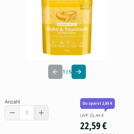
1
5
Anzahl
Du sparst 2,85 €
UVP
25,44 €
22,59 €