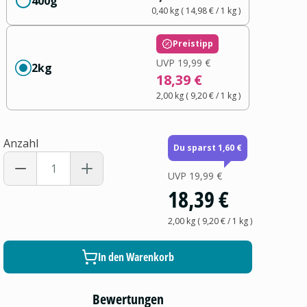
400g
0,40 kg
(
14,98 €
/ 1
kg
)
Preistipp
UVP
19,99 €
2kg
18,39 €
2,00 kg
(
9,20 €
/ 1
kg
)
Anzahl
Du sparst 1,60 €
UVP
19,99 €
18,39 €
2,00 kg
(
9,20 €
/ 1
kg
)
In den Warenkorb
Bewertungen