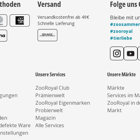
thoden
Versand
Folge uns 
Versandkostenfrei ab 49€
Bleibe mit u
Schnelle Lieferung
#zoosamme
#zooroyal
#tierliebe
Unsere Services
Unsere Märkte
ZooRoyal Club
Märkte
ngungen
Prämienwelt
Services im M
ZooRoyal Eigenmarken
ZooRoyal in 
Probierwelt
Markt
den
Magazin
defekte Ware
Alle Services
instellungen