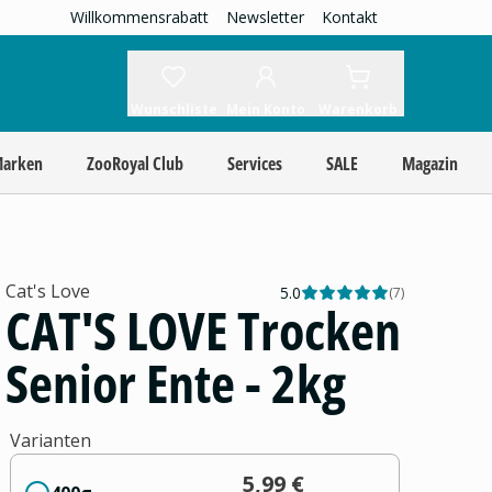
Willkommensrabatt
Newsletter
Kontakt
Wunschliste
Mein Konto
Warenkorb
Marken
ZooRoyal Club
Services
SALE
Magazin
Cat's Love
5.0
(
7
)
CAT'S LOVE Trocken
Senior Ente - 2kg
Varianten
5,99 €