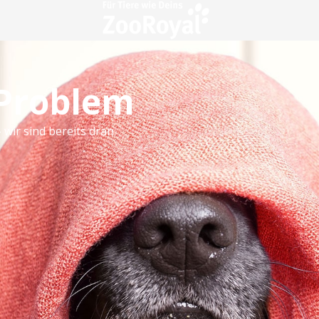
 Problem
 wir sind bereits dran.