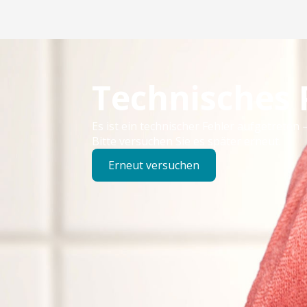
Technisches
Es ist ein technischer Fehler aufgetreten –
Bitte versuchen Sie es später erneut.
Erneut versuchen