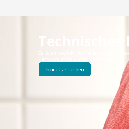
Technisches
Es ist ein technischer Fehler aufgetreten –
Bitte versuchen Sie es später erneut.
Erneut versuchen