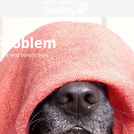
 Problem
 wir sind bereits dran.