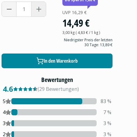
UVP
16,29 €
14,49 €
3,00 kg
(
4,83 €
/ 1
kg
)
Niedrigster Preis der letzten
30 Tage:
13,89 €
In den Warenkorb
Bewertungen
4.6
(
29
Bewertungen
)
5
83
%
4
7
%
3
3
%
2
3
%