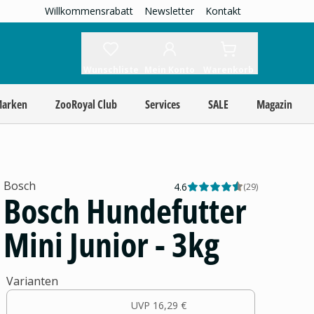
Willkommensrabatt
Newsletter
Kontakt
Wunschliste
Mein Konto
Warenkorb
Marken
ZooRoyal Club
Services
SALE
Magazin
Bosch
4.6
(
29
)
Bosch Hundefutter
Mini Junior - 3kg
Varianten
UVP
16,29 €