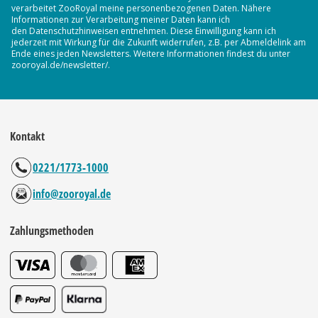
verarbeitet ZooRoyal meine personenbezogenen Daten. Nähere
Informationen zur Verarbeitung meiner Daten kann ich
den Datenschutzhinweisen entnehmen. Diese Einwilligung kann ich
jederzeit mit Wirkung für die Zukunft widerrufen, z.B. per Abmeldelink am
Ende eines jeden Newsletters. Weitere Informationen findest du unter
zooroyal.de/newsletter/.
Kontakt
0221/1773-1000
info@zooroyal.de
Zahlungsmethoden