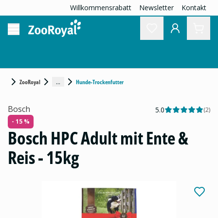
Willkommensrabatt
Newsletter
Kontakt
...
ZooRoyal
Hunde-Trockenfutter
Bosch
5.0
(
2
)
- 15 %
Bosch HPC Adult mit Ente &
Reis - 15kg