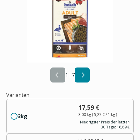
1
7
Varianten
17,59 €
3,00 kg
(
5,87 €
/ 1
kg
)
3kg
Niedrigster Preis der letzten
30 Tage:
16,89 €