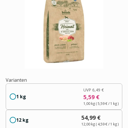
Varianten
UVP
6,49 €
5,59 €
1 kg
1,00 kg
(
5,59 €
/ 1
kg
)
54,99 €
12 kg
12,00 kg
(
4,59 €
/ 1
kg
)