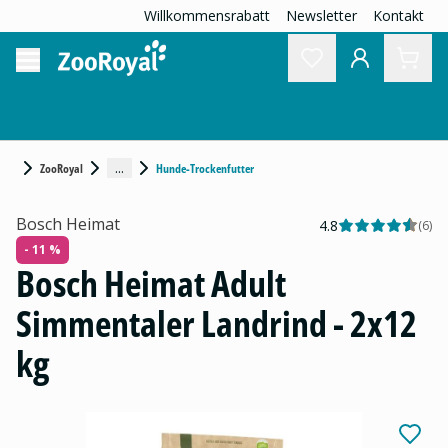
Willkommensrabatt
Newsletter
Kontakt
...
ZooRoyal
Hunde-Trockenfutter
Bosch Heimat
4.8
(
6
)
- 11 %
Bosch Heimat Adult
Simmentaler Landrind - 2x12
kg