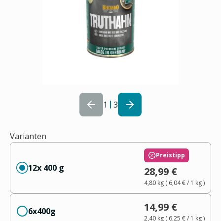
1
3
Varianten
Preistipp
12x 400 g
28,99 €
4,80 kg
(
6,04 €
/ 1
kg
)
14,99 €
6x400g
2,40 kg
(
6,25 €
/ 1
kg
)