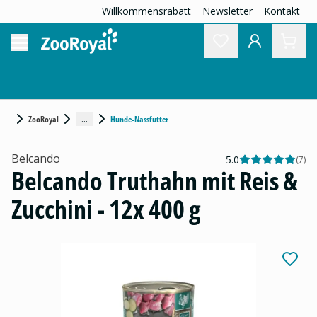
Willkommensrabatt
Newsletter
Kontakt
...
ZooRoyal
Hunde-Nassfutter
Belcando
5.0
(
7
)
Belcando Truthahn mit Reis &
Zucchini - 12x 400 g