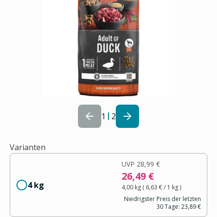
1
2
Varianten
UVP
28,99 €
26,49 €
4 kg
4,00 kg
(
6,63 €
/ 1
kg
)
Niedrigster Preis der letzten
30 Tage:
23,89 €