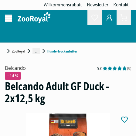
Willkommensrabatt
Newsletter
Kontakt
...
ZooRoyal
Hunde-Trockenfutter
Belcando
5.0
(
9
)
- 14 %
Belcando Adult GF Duck -
2x12,5 kg