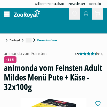
Willkommensrabatt
Newsletter
Kontakt
...
ZooRoyal
Katzen-Nassfutter
animonda vom Feinsten
4.9
(
14
)
- 18 %
animonda vom Feinsten Adult
Mildes Menü Pute + Käse -
32x100g