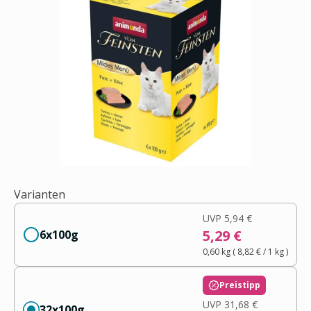
Varianten
UVP
5,94 €
5,29 €
6x100g
0,60 kg
(
8,82 €
/ 1
kg
)
Preistipp
UVP
31,68 €
32x100g