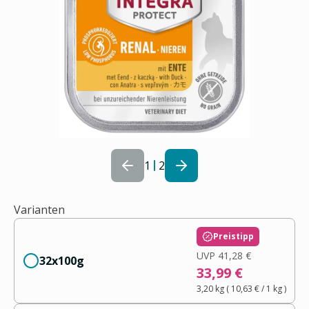
1
2
Varianten
Preistipp
UVP
41,28 €
32x100g
33,99 €
3,20 kg
(
10,63 €
/ 1
kg
)