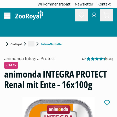
Willkommensrabatt
Newsletter
Kontakt
...
ZooRoyal
Katzen-Nassfutter
animonda Integra Protect
4.6
(
40
)
- 14 %
animonda INTEGRA PROTECT
Renal mit Ente - 16x100g