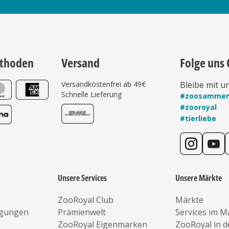
thoden
Versand
Folge uns 
Versandkostenfrei ab 49€
Bleibe mit u
Schnelle Lieferung
#zoosamme
#zooroyal
#tierliebe
Unsere Services
Unsere Märkte
ZooRoyal Club
Märkte
ngungen
Prämienwelt
Services im M
ZooRoyal Eigenmarken
ZooRoyal in 