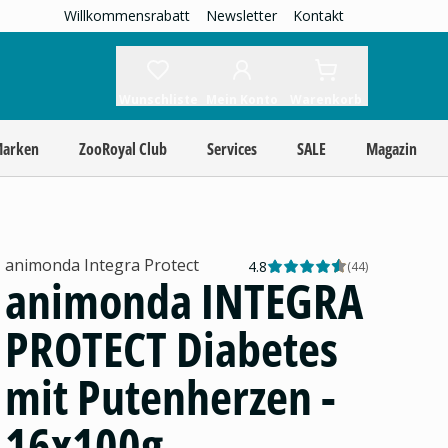
Willkommensrabatt
Newsletter
Kontakt
Wunschliste
Mein Konto
Warenkorb
Marken
ZooRoyal Club
Services
SALE
Magazin
animonda Integra Protect
4.8
(
44
)
animonda INTEGRA
PROTECT Diabetes
mit Putenherzen -
16x100g