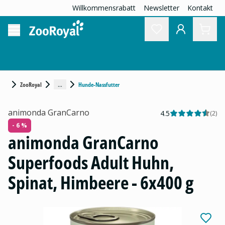
Willkommensrabatt
Newsletter
Kontakt
...
ZooRoyal
Hunde-Nassfutter
animonda GranCarno
4.5
(
2
)
- 6 %
animonda GranCarno
Superfoods Adult Huhn,
Spinat, Himbeere - 6x400 g