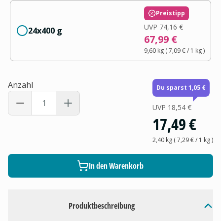
Preistipp
UVP
74,16 €
24x400 g
67,99 €
9,60 kg
(
7,09 €
/ 1
kg
)
Anzahl
Du sparst 1,05 €
UVP
18,54 €
17,49 €
2,40 kg
(
7,29 €
/ 1
kg
)
In den Warenkorb
Produktbeschreibung