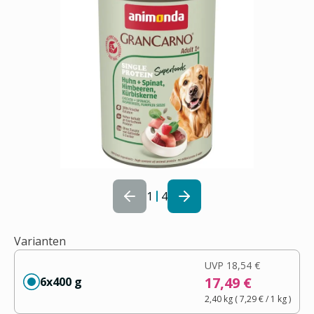
1
4
Varianten
UVP
18,54 €
17,49 €
6x400 g
2,40 kg
(
7,29 €
/ 1
kg
)