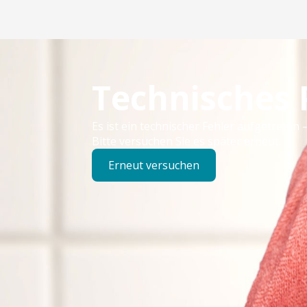
Technisches
Es ist ein technischer Fehler aufgetreten –
Bitte versuchen Sie es später erneut.
Erneut versuchen