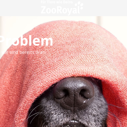
 Problem
 wir sind bereits dran.