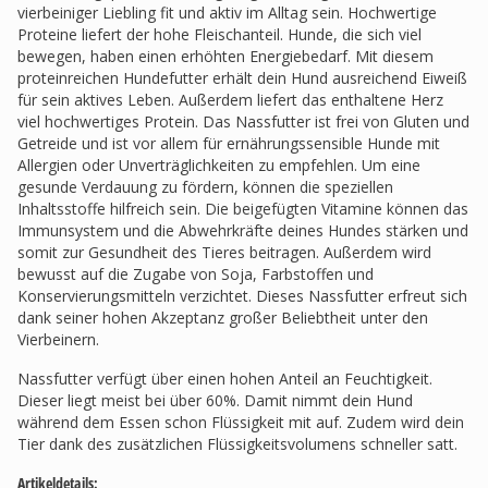
vierbeiniger Liebling fit und aktiv im Alltag sein. Hochwertige
Proteine liefert der hohe Fleischanteil. Hunde, die sich viel
bewegen, haben einen erhöhten Energiebedarf. Mit diesem
proteinreichen Hundefutter erhält dein Hund ausreichend Eiweiß
für sein aktives Leben. Außerdem liefert das enthaltene Herz
viel hochwertiges Protein. Das Nassfutter ist frei von Gluten und
Getreide und ist vor allem für ernährungssensible Hunde mit
Allergien oder Unverträglichkeiten zu empfehlen. Um eine
gesunde Verdauung zu fördern, können die speziellen
Inhaltsstoffe hilfreich sein. Die beigefügten Vitamine können das
Immunsystem und die Abwehrkräfte deines Hundes stärken und
somit zur Gesundheit des Tieres beitragen. Außerdem wird
bewusst auf die Zugabe von Soja, Farbstoffen und
Konservierungsmitteln verzichtet. Dieses Nassfutter erfreut sich
dank seiner hohen Akzeptanz großer Beliebtheit unter den
Vierbeinern.
Nassfutter verfügt über einen hohen Anteil an Feuchtigkeit.
Dieser liegt meist bei über 60%. Damit nimmt dein Hund
während dem Essen schon Flüssigkeit mit auf. Zudem wird dein
Tier dank des zusätzlichen Flüssigkeitsvolumens schneller satt.
Artikeldetails: