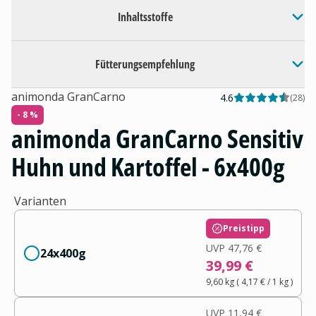
Inhaltsstoffe
Fütterungsempfehlung
animonda GranCarno
4.6
(
28
)
- 8 %
animonda GranCarno Sensitiv
Huhn und Kartoffel - 6x400g
Varianten
Preistipp
UVP
47,76 €
24x400g
39,99 €
9,60 kg
(
4,17 €
/ 1
kg
)
UVP
11,94 €