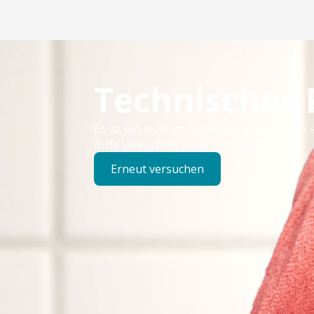
Technisches
Es ist ein technischer Fehler aufgetreten –
Bitte versuchen Sie es später erneut.
Erneut versuchen