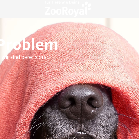
 Problem
 wir sind bereits dran.