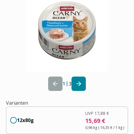
1
3
Varianten
UVP
17,88 €
15,69 €
12x80g
0,96 kg
(
16,35 €
/ 1
kg
)