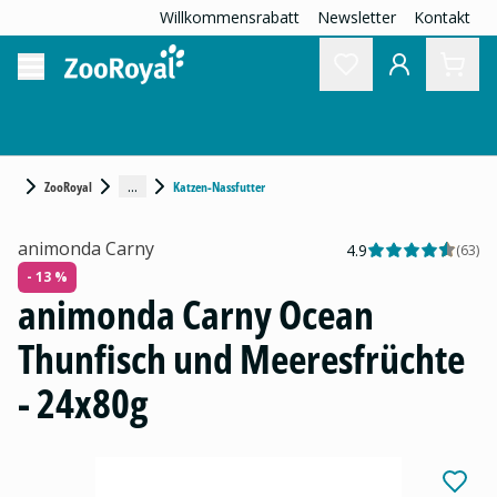
Willkommensrabatt
Newsletter
Kontakt
...
ZooRoyal
Katzen-Nassfutter
animonda Carny
4.9
(
63
)
- 13 %
animonda Carny Ocean
Thunfisch und Meeresfrüchte
- 24x80g