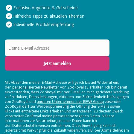
Exklusive Angebote & Gutscheine
Hilfreiche Tipps zu aktuellen Themen
Individuelle Produktempfehlung
Deine E-Mail Adresse
Jetzt anmelden
Mit Absenden meiner E-Mail-Adresse willige ich bis auf Widerruf ein,
den
personalisierten Newsletter
von ZooRoyal zu erhalten. Ich bin damit
einverstanden, dass ZooRoyal mir per E-Mail an mich gerichtete Werbung
zu Produkten, Dienstleistungen, Aktionen und Zufriedenheitsbefragungen
von ZooRoyal und
anderen Unternehmen der REWE Group
zusendet.
ZooRoyal darf zur Werbeoptimierung die Öffnung der E-Mails sowie
Klicks auf enthaltene Links erheben und analysieren. Zu diesem Zweck
verarbeitet ZooRoyal meine personenbezogenen Daten. Nähere
Informationen zur Verarbeitung meiner Daten kann ich
den Datenschutzhinweisen entnehmen. Diese Einwilligung kann ich
jederzeit mit Wirkung für die Zukunft widerrufen, z.B. per Abmeldelink am