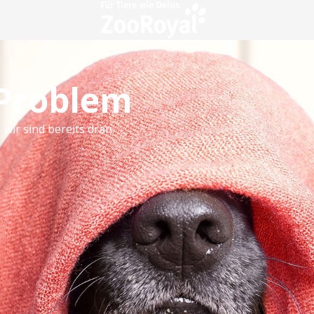
 Problem
 wir sind bereits dran.