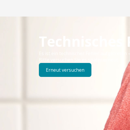
Technisches
Es ist ein technischer Fehler aufgetreten –
Bitte versuchen Sie es später erneut.
Erneut versuchen