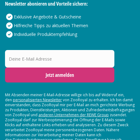
Newsletter abonieren und Vorteile sichern:
Exklusive Angebote & Gutscheine
Hilfreiche Tipps zu aktuellen Themen
Individuelle Produktempfehlung
Deine E-Mail Adresse
Jetzt anmelden
Mit Absenden meiner E-Mail-Adresse willige ich bis auf Widerruf ein,
den
personalisierten Newsletter
von ZooRoyal zu erhalten. Ich bin damit
einverstanden, dass ZooRoyal mir per E-Mail an mich gerichtete Werbung
zu Produkten, Dienstleistungen, Aktionen und Zufriedenheitsbefragungen
von ZooRoyal und
anderen Unternehmen der REWE Group
zusendet.
ZooRoyal darf zur Werbeoptimierung die Öffnung der E-Mails sowie
Klicks auf enthaltene Links erheben und analysieren. Zu diesem Zweck
verarbeitet ZooRoyal meine personenbezogenen Daten. Nähere
Informationen zur Verarbeitung meiner Daten kann ich
den Datenschutzhinweisen entnehmen. Diese Einwilligung kann ich