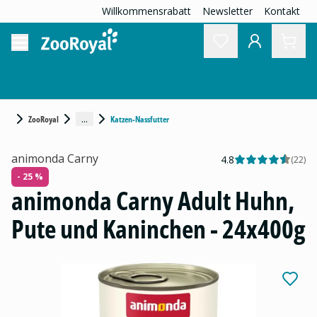
Willkommensrabatt
Newsletter
Kontakt
...
ZooRoyal
Katzen-Nassfutter
animonda Carny
4.8
(
22
)
- 25 %
animonda Carny Adult Huhn,
Pute und Kaninchen - 24x400g