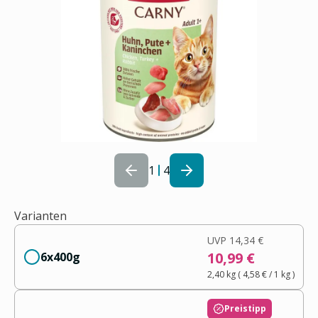
1
4
Varianten
UVP
14,34 €
10,99 €
6x400g
2,40 kg
(
4,58 €
/ 1
kg
)
Preistipp