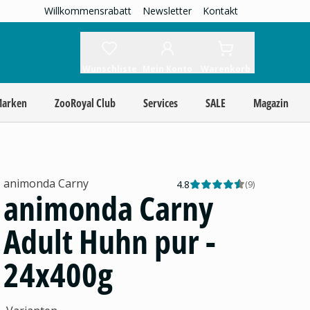
Willkommensrabatt
Newsletter
Kontakt
Wunschliste
Mein Konto
Warenkorb
Marken
ZooRoyal Club
Services
SALE
Magazin
animonda Carny
4.8
(
9
)
animonda Carny
Adult Huhn pur -
24x400g