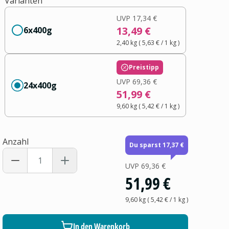
Varianten
UVP
17,34 €
13,49 €
6x400g
2,40 kg
(
5,63 €
/ 1
kg
)
Preistipp
UVP
69,36 €
24x400g
51,99 €
9,60 kg
(
5,42 €
/ 1
kg
)
Anzahl
Du sparst 17,37 €
UVP
69,36 €
51,99 €
9,60 kg
(
5,42 €
/ 1
kg
)
In den Warenkorb