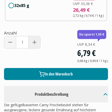
UVP
33,36 €
32x85 g
26,49 €
2,72 kg
(
9,74 €
/ 1
kg
)
Anzahl
Du sparst 1,55 €
UVP
8,34 €
6,79 €
0,68 kg
(
9,99 €
/ 1
kg
)
In den Warenkorb
Produktbeschreibung
Die geflügelbasierten Carny Frischebeutel stehen für
ausgewogene, leckere gesunde Ernährung auf höchstem