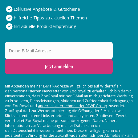
Exklusive Angebote & Gutscheine
Hilfreiche Tipps zu aktuellen Themen
Individuelle Produktempfehlung
Deine E-Mail Adresse
Jetzt anmelden
Mit Absenden meiner E-Mail-Adresse willige ich bis auf Widerruf ein,
den
personalisierten Newsletter
von ZooRoyal zu erhalten. Ich bin damit
einverstanden, dass ZooRoyal mir per E-Mail an mich gerichtete Werbung
zu Produkten, Dienstleistungen, Aktionen und Zufriedenheitsbefragungen
von ZooRoyal und
anderen Unternehmen der REWE Group
zusendet.
ZooRoyal darf zur Werbeoptimierung die Öffnung der E-Mails sowie
Klicks auf enthaltene Links erheben und analysieren. Zu diesem Zweck
verarbeitet ZooRoyal meine personenbezogenen Daten. Nähere
Informationen zur Verarbeitung meiner Daten kann ich
den Datenschutzhinweisen entnehmen. Diese Einwilligung kann ich
jederzeit mit Wirkung für die Zukunft widerrufen, z.B. per Abmeldelink am