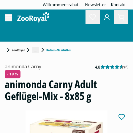
Willkommensrabatt
Newsletter
Kontakt
...
ZooRoyal
Katzen-Nassfutter
animonda Carny
4.8
(
6
)
- 19 %
animonda Carny Adult
Geflügel-Mix - 8x85 g