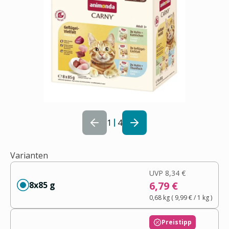
1
4
Varianten
UVP
8,34 €
6,79 €
8x85 g
0,68 kg
(
9,99 €
/ 1
kg
)
Preistipp