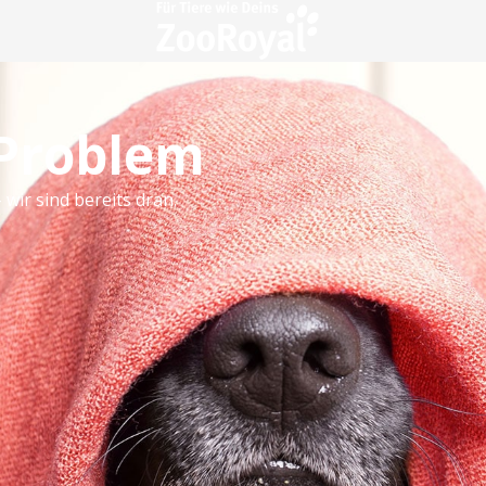
 Problem
 wir sind bereits dran.