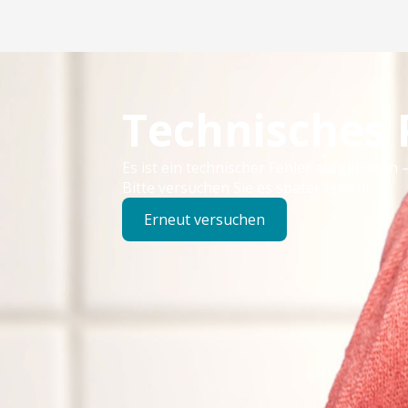
Technisches
Es ist ein technischer Fehler aufgetreten –
Bitte versuchen Sie es später erneut.
Erneut versuchen