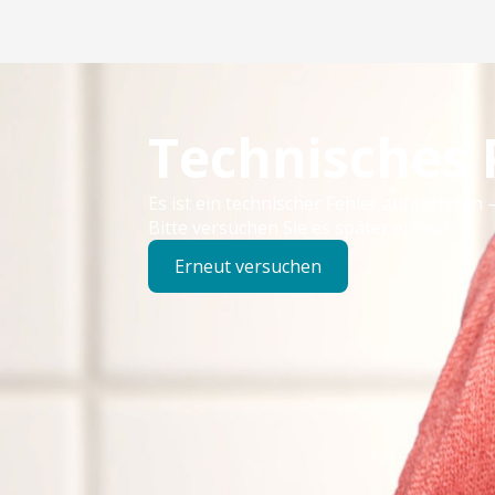
Technisches
Es ist ein technischer Fehler aufgetreten –
Bitte versuchen Sie es später erneut.
Erneut versuchen