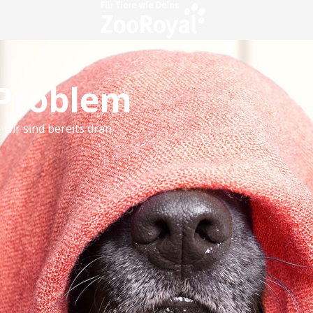
 Problem
 wir sind bereits dran.