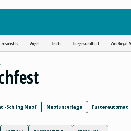
Terraristik
Vogel
Teich
Tiergesundheit
ZooRoyal 
t
chfest
ti-Schling Napf
Napfunterlage
Futterautomat