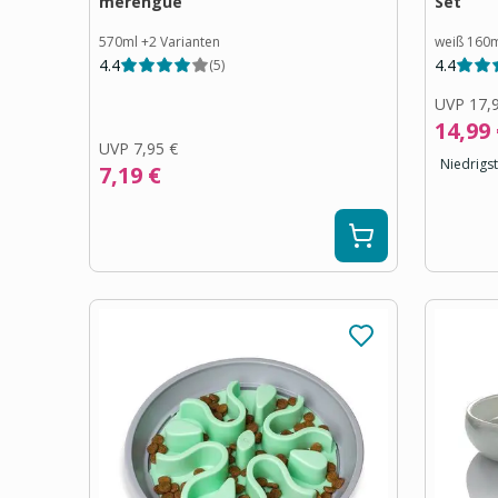
merengue
Set
570ml
+
2
Varianten
weiß 160
4.4
4.4
(
5
)
UVP
17,
14,99
UVP
7,95 €
Niedrigst
7,19 €