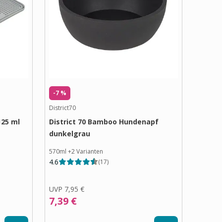
-7 %
District70
125 ml
District 70 Bamboo Hundenapf
dunkelgrau
570ml
+
2
Varianten
4.6
(
17
)
UVP
7,95 €
7,39 €