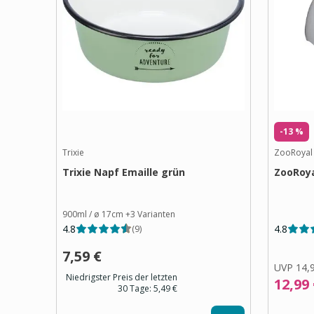
-13 %
Trixie
ZooRoyal
Trixie Napf Emaille grün
ZooRoya
900ml / ø 17cm
+
3
Varianten
4.8
4.8
(
9
)
7,59 €
UVP
14,
Niedrigster Preis der letzten
12,99
30 Tage:
5,49 €