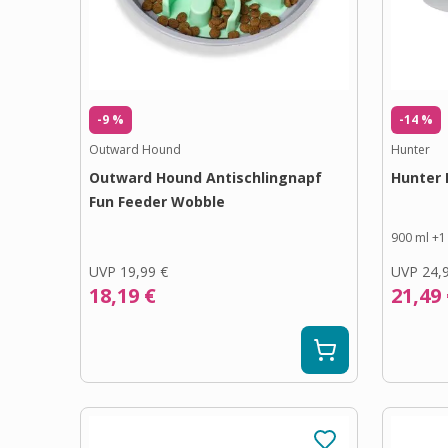
-9 %
-14 %
Outward Hound
Hunter
Outward Hound Antischlingnapf
Hunter 
Fun Feeder Wobble
900 ml
+
1
UVP
19,99 €
UVP
24,
18,19 €
21,49