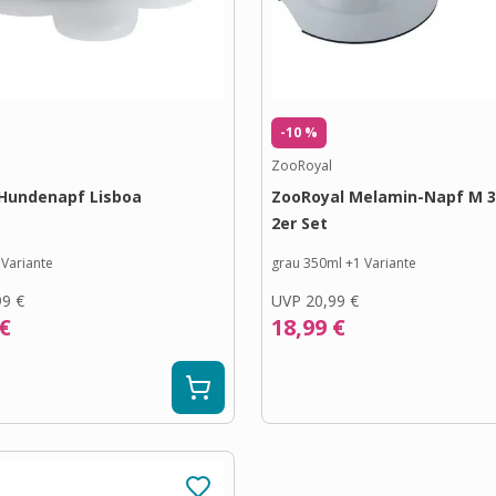
-10 %
ZooRoyal
Hundenapf Lisboa
ZooRoyal Melamin-Napf M 
2er Set
Variante
grau 350ml
+
1
Variante
99 €
UVP
20,99 €
 €
18,99 €