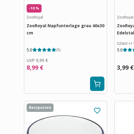
-10 %
ZooRoyal
ZooRoyal
ZooRoyal Napfunterlage grau 40x30
ZooRoya
cm
Edelsta
520ml
+
1
5.0
5.0
(
5
)
UVP
9,99 €
8,99 €
3,99 €
Restposten