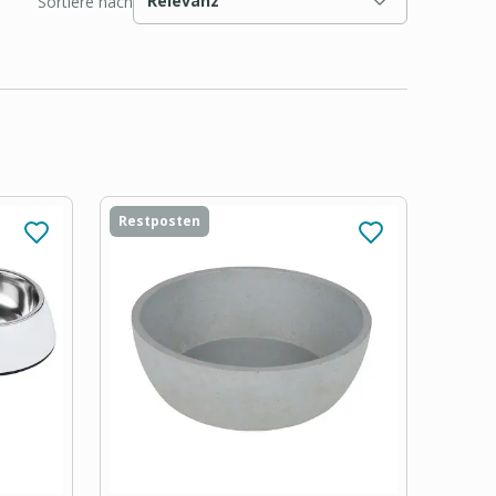
Relevanz
Sortiere nach
Restposten