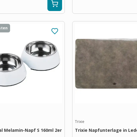
sten
Trixie
l Melamin-Napf S 160ml 2er
Trixie Napfunterlage in Led