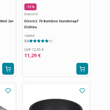
-13 %
District70
00ml 2er
District 70 Bamboo Hundenapf
Eisblau
1600ml
5.0
(
1
)
UVP
12,95 €
11,29 €