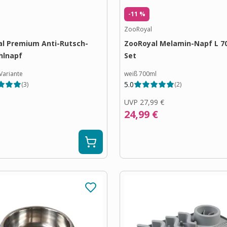
-11 %
ZooRoyal
l Premium Anti-Rutsch-
ZooRoyal Melamin-Napf L 7
hlnapf
Set
Variante
weiß 700ml
5.0
(
3
)
(
2
)
UVP
27,99 €
24,99 €