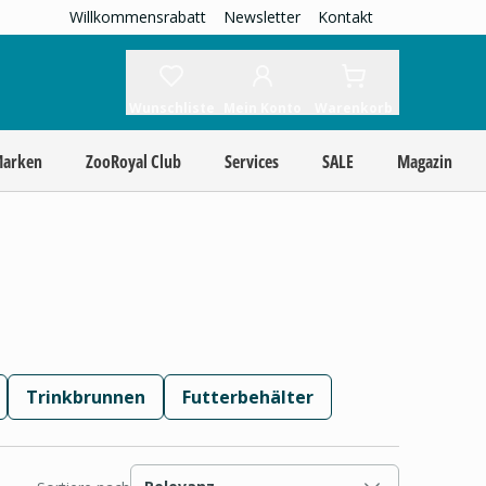
Willkommensrabatt
Newsletter
Kontakt
Wunschliste
Mein Konto
Warenkorb
Marken
ZooRoyal Club
Services
SALE
Magazin
Trinkbrunnen
Futterbehälter