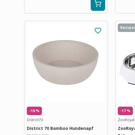
Restpo
-10 %
-17 %
District70
ZooRoyal
District 70 Bamboo Hundenapf
ZooRoya