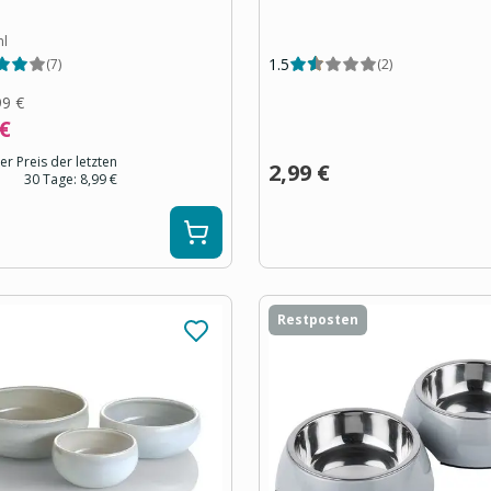
ml
1.5
(
7
)
(
2
)
99 €
 €
er Preis der letzten
2,99 €
30 Tage:
8,99 €
Restposten