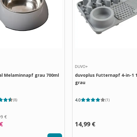
DUVO+
l Melaminnapf grau 700ml
duvoplus Futternapf 4-in-1 
grau
4.0
(
8
)
(
1
)
99 €
 €
14,99 €