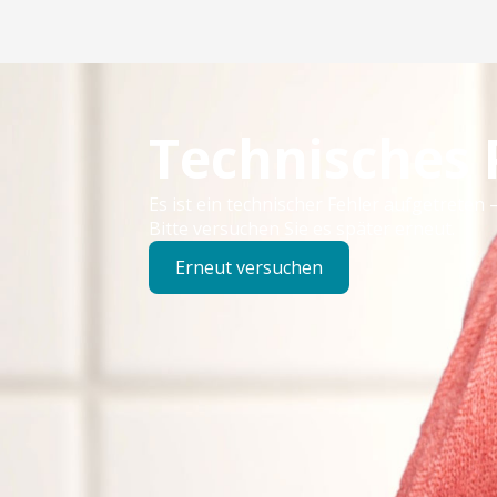
Technisches
Es ist ein technischer Fehler aufgetreten –
Bitte versuchen Sie es später erneut.
Erneut versuchen