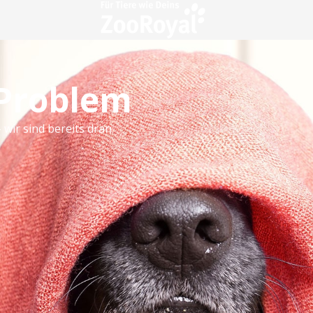
 Problem
 wir sind bereits dran.