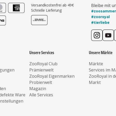
Versandkostenfrei ab 49€
Bleibe mit u
Schnelle Lieferung
#zoosamme
#zooroyal
#tierliebe
Unsere Services
Unsere Märkte
ZooRoyal Club
Märkte
ngungen
Prämienwelt
Services im M
ZooRoyal Eigenmarken
ZooRoyal in 
Probierwelt
Markt
den
Magazin
defekte Ware
Alle Services
instellungen