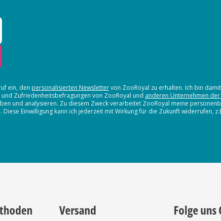
ruf ein, den
personalisierten Newsletter
von ZooRoyal zu erhalten. Ich bin dami
en und Zufriedenheitsbefragungen von ZooRoyal und
anderen Unternehmen der
erheben und analysieren. Zu diesem Zweck verarbeitet ZooRoyal meine persone
iese Einwilligung kann ich jederzeit mit Wirkung für die Zukunft widerrufen, z
thoden
Versand
Folge uns 