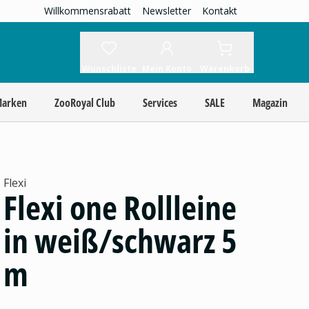
Willkommensrabatt
Newsletter
Kontakt
Wunschliste
Mein Konto
Warenkorb
Marken
ZooRoyal Club
Services
SALE
Magazin
Flexi
Flexi one Rollleine
in weiß/schwarz 5
m