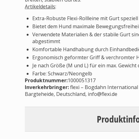
Artikeldetails
:
Extra-Robuste Flexi-Rollleine mit Gurt spezie
Bietet dem Hund maximale Bewegungsfreiheit
Verwendete Materialien & der stabile Gurt si
abgestimmt
Komfortable Handhabung durch Einhandbedi
Ergonomisch geformter Griff & verchromter 
Je nach Größe (M und L) für ein max. Gewicht 
Farbe: Schwarz/Neongelb
Produktnummer:
1000051317
Inverkehrbringer
:
flexi – Bogdahn Internationa
Bargteheide, Deutschland,
info@flexi.de
Produktinf