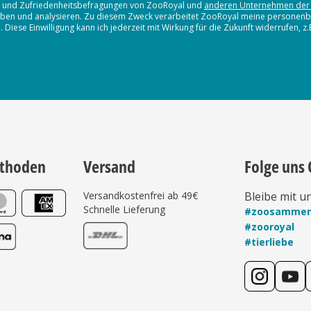
en und Zufriedenheitsbefragungen von ZooRoyal und
anderen Unternehmen der
erheben und analysieren. Zu diesem Zweck verarbeitet ZooRoyal meine persone
iese Einwilligung kann ich jederzeit mit Wirkung für die Zukunft widerrufen, z
thoden
Versand
Folge uns 
Versandkostenfrei ab 49€
Bleibe mit u
Schnelle Lieferung
#zoosamme
#zooroyal
#tierliebe