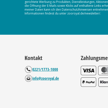
gerichtete Werbung zu Produkten, Dienstleistungen, Aktion
die Öffnung der E-Mails sowie Klicks auf enthaltene Links 
meiner Daten kann ich den Datenschutzhinweisen entnehmen. D
Informationen findest du unter zooroyal.de/newsletter/.
Kontakt
Zahlungsme
0221/1773-1000
info@zooroyal.de