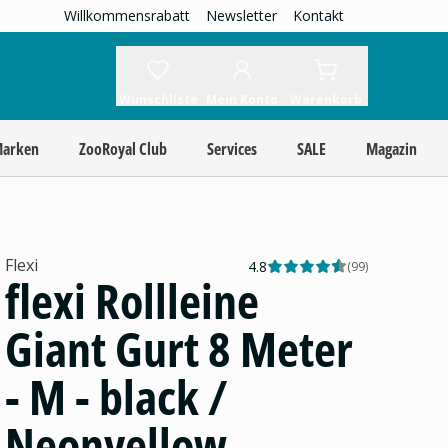
Willkommensrabatt
Newsletter
Kontakt
Wunschliste
Mein Konto
Warenkorb
Marken
ZooRoyal Club
Services
SALE
Magazin
Flexi
4.8
(
99
)
flexi Rollleine
Giant Gurt 8 Meter
- M - black /
Neonyellow