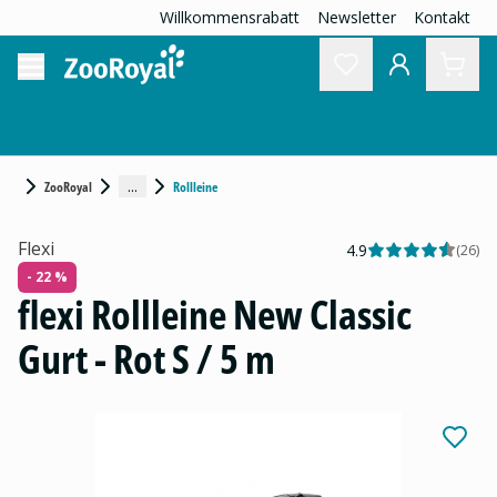
Willkommensrabatt
Newsletter
Kontakt
...
ZooRoyal
Rollleine
Flexi
4.9
(
26
)
- 22 %
flexi Rollleine New Classic
Gurt - Rot S / 5 m