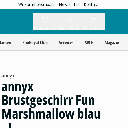
Willkommensrabatt
Newsletter
Kontakt
Wunschliste
Mein Konto
Warenkorb
Marken
ZooRoyal Club
Services
SALE
Magazin
annyx
annyx
Brustgeschirr Fun
Marshmallow blau
- L