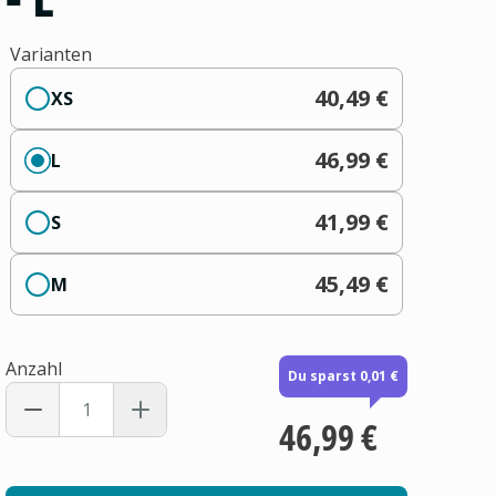
Varianten
40,49 €
XS
46,99 €
L
41,99 €
S
45,49 €
M
Anzahl
Du sparst 0,01 €
46,99 €