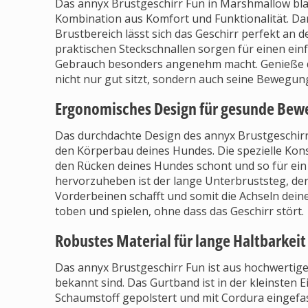
Das annyx Brustgeschirr Fun in Marshmallow bla
Kombination aus Komfort und Funktionalität. Dank
Brustbereich lässt sich das Geschirr perfekt an
praktischen Steckschnallen sorgen für einen ein
Gebrauch besonders angenehm macht. Genieße die
nicht nur gut sitzt, sondern auch seine Bewegung
Ergonomisches Design für gesunde Be
Das durchdachte Design des annyx Brustgeschir
den Körperbau deines Hundes. Die spezielle Kons
den Rücken deines Hundes schont und so für ei
hervorzuheben ist der lange Unterbruststeg, d
Vorderbeinen schafft und somit die Achseln dei
toben und spielen, ohne dass das Geschirr stört.
Robustes Material für lange Haltbarkeit
Das annyx Brustgeschirr Fun ist aus hochwertigen
bekannt sind. Das Gurtband ist in der kleinsten 
Schaumstoff gepolstert und mit Cordura eingefas