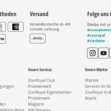
thoden
Versand
Folge uns 
Versandkostenfrei ab 49€
Bleibe mit u
Schnelle Lieferung
#zoosamme
#zooroyal
#tierliebe
Unsere Services
Unsere Märkte
ZooRoyal Club
Märkte
ngungen
Prämienwelt
Services im M
ZooRoyal Eigenmarken
ZooRoyal in 
Probierwelt
Markt
den
Magazin
defekte Ware
Alle Services