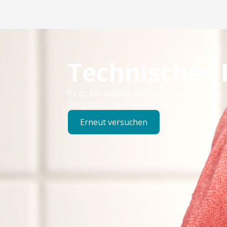
Technisches
Es ist ein technischer Fehler aufgetreten –
Bitte versuchen Sie es später erneut.
Erneut versuchen