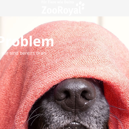
 Problem
 wir sind bereits dran.