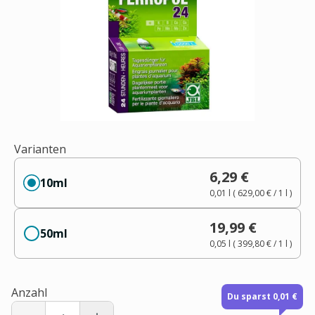
Varianten
6,29 €
10ml
0,01 l
(
629,00 €
/ 1
l
)
19,99 €
50ml
0,05 l
(
399,80 €
/ 1
l
)
Anzahl
Du sparst 0,01 €