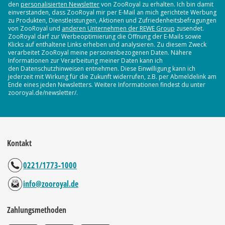
den
personalisierten Newsletter
von ZooRoyal zu erhalten. Ich bin damit
einverstanden, dass ZooRoyal mir per E-Mail an mich gerichtete Werbung
zu Produkten, Dienstleistungen, Aktionen und Zufriedenheitsbefragungen
von ZooRoyal und
anderen Unternehmen der REWE Group
zusendet.
ZooRoyal darf zur Werbeoptimierung die Öffnung der E-Mails sowie
Klicks auf enthaltene Links erheben und analysieren. Zu diesem Zweck
verarbeitet ZooRoyal meine personenbezogenen Daten. Nähere
Informationen zur Verarbeitung meiner Daten kann ich
den Datenschutzhinweisen entnehmen. Diese Einwilligung kann ich
jederzeit mit Wirkung für die Zukunft widerrufen, z.B. per Abmeldelink am
Ende eines jeden Newsletters. Weitere Informationen findest du unter
zooroyal.de/newsletter/.
Kontakt
0221/1773-1000
info@zooroyal.de
Zahlungsmethoden