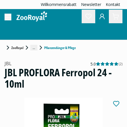
Willkommensrabatt
Newsletter
Kontakt
...
ZooRoyal
Pflanzendünger & Pflege
JBL
5.0
(
2
)
JBL PROFLORA Ferropol 24 -
10ml