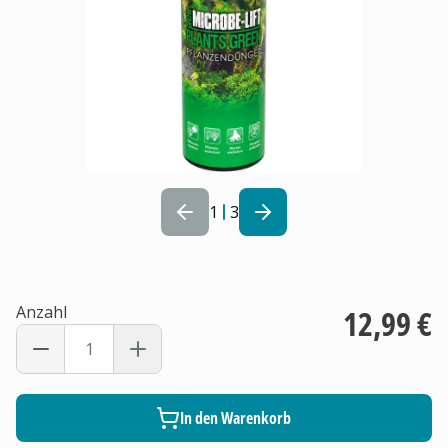
1
3
Anzahl
12,99 €
In den Warenkorb