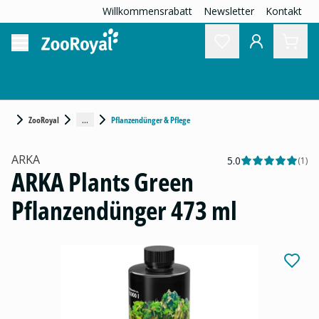
Willkommensrabatt
Newsletter
Kontakt
...
ZooRoyal
Pflanzendünger & Pflege
ARKA
5.0
(
1
)
ARKA Plants Green
Pflanzendünger 473 ml