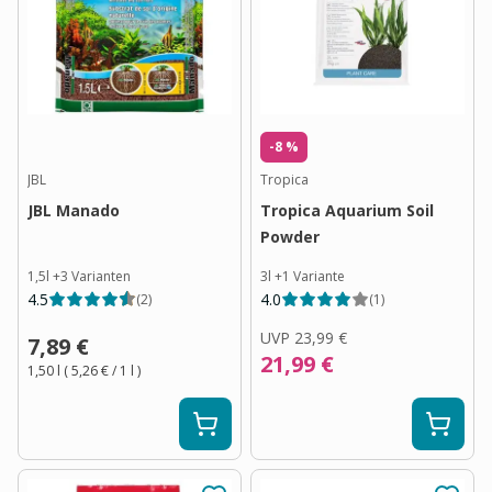
-8 %
JBL
Tropica
JBL Manado
Tropica Aquarium Soil
Powder
1,5l
+
3
Varianten
3l
+
1
Variante
4.5
4.0
(
2
)
(
1
)
UVP
23,99 €
7,89 €
21,99 €
1,50 l
(
5,26 €
/ 1
l
)