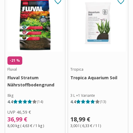
-21 %
Fluval
Tropica
Fluval Stratum
Tropica Aquarium Soil
Nährstoffbodengrund
8kg
3 L
+
1
Variante
4.4
4.4
(
14
)
(
13
)
UVP
46,59 €
36,99 €
18,99 €
8,00 kg
(
4,63 €
/ 1
kg
)
3,00 l
(
6,33 €
/ 1
l
)