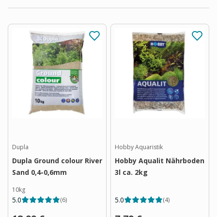
Dupla
Hobby Aquaristik
Dupla Ground colour River
Hobby Aqualit Nährboden
Sand 0,4-0,6mm
3l ca. 2kg
10kg
5.0
5.0
(
6
)
(
4
)