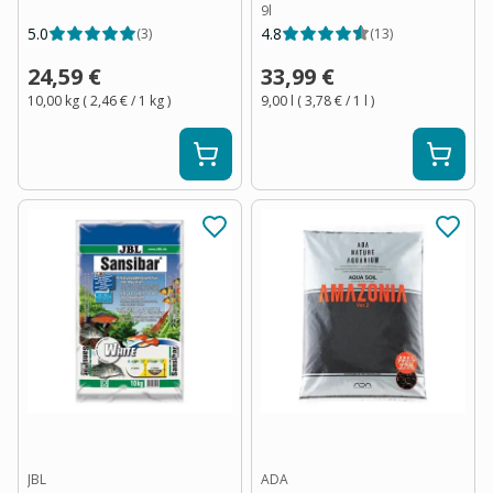
9l
5.0
4.8
(
3
)
(
13
)
24,59 €
33,99 €
10,00 kg
(
2,46 €
/ 1
kg
)
9,00 l
(
3,78 €
/ 1
l
)
JBL
ADA