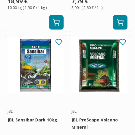
18,99 €
7,79 €
10,00 kg
(
1,90 €
/ 1
kg
)
3,00 l
(
2,60 €
/ 1
l
)
JBL
JBL
JBL Sansibar Dark 10kg
JBL ProScape Volcano
Mineral