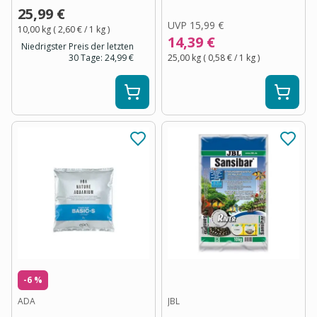
25,99 €
UVP
15,99 €
10,00 kg
(
2,60 €
/ 1
kg
)
14,39 €
Niedrigster Preis der letzten
30 Tage:
24,99 €
25,00 kg
(
0,58 €
/ 1
kg
)
-6 %
ADA
JBL