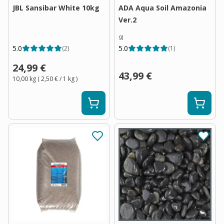
JBL Sansibar White 10kg
ADA Aqua Soil Amazonia
Ver.2
9l
5.0
5.0
(
2
)
(
1
)
24,99 €
43,99 €
10,00 kg
(
2,50 €
/ 1
kg
)