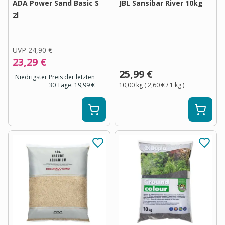
ADA Power Sand Basic S
JBL Sansibar River 10kg
2l
UVP
24,90 €
23,29 €
25,99 €
Niedrigster Preis der letzten
30 Tage:
19,99 €
10,00 kg
(
2,60 €
/ 1
kg
)