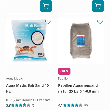
-10 %
Aqua Medic
Papillon
Aqua Medic Bali Sand 10
Papillon Aquariensand
kg
natur 25 kg 0,4-0,8 mm
0,5-1,2 mm Körnung
+
1
Variante
3.8
4.1
(
4
)
(
10
)