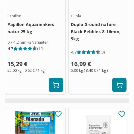
Papillon
Dupla
Papillon Aquarienkies
Dupla Ground nature
natur 25 kg
Black Pebbles 8-16mm,
5kg
0,7-1,2 mm
+
2
Varianten
4.7
(
19
)
4.7
(
3
)
15,29 €
16,99 €
25,00 kg
(
0,62 €
/ 1
kg
)
5,00 kg
(
3,40 €
/ 1
kg
)