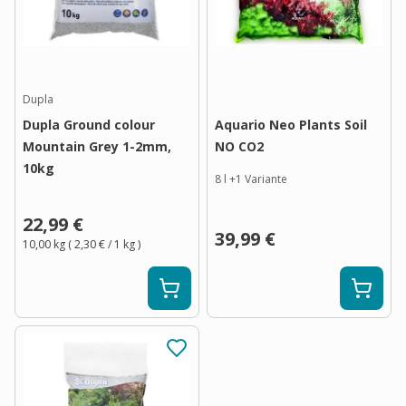
Dupla
Dupla Ground colour
Aquario Neo Plants Soil
Mountain Grey 1-2mm,
NO CO2
10kg
8 l
+
1
Variante
22,99 €
39,99 €
10,00 kg
(
2,30 €
/ 1
kg
)