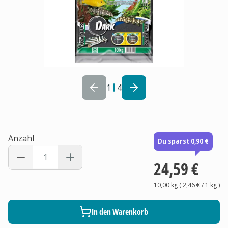
1
4
Anzahl
Du sparst 0,90 €
24,59 €
10,00 kg
(
2,46 €
/ 1
kg
)
In den Warenkorb