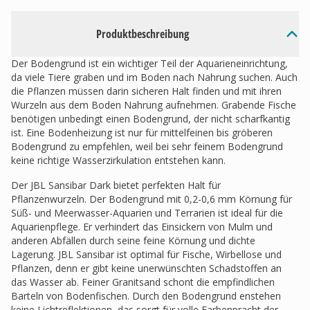
Produktbeschreibung
Der Bodengrund ist ein wichtiger Teil der Aquarieneinrichtung,
da viele Tiere graben und im Boden nach Nahrung suchen. Auch
die Pflanzen müssen darin sicheren Halt finden und mit ihren
Wurzeln aus dem Boden Nahrung aufnehmen. Grabende Fische
benötigen unbedingt einen Bodengrund, der nicht scharfkantig
ist. Eine Bodenheizung ist nur für mittelfeinen bis gröberen
Bodengrund zu empfehlen, weil bei sehr feinem Bodengrund
keine richtige Wasserzirkulation entstehen kann.
Der JBL Sansibar Dark bietet perfekten Halt für
Pflanzenwurzeln. Der Bodengrund mit 0,2-0,6 mm Körnung für
Süß- und Meerwasser-Aquarien und Terrarien ist ideal für die
Aquarienpflege. Er verhindert das Einsickern von Mulm und
anderen Abfällen durch seine feine Körnung und dichte
Lagerung. JBL Sansibar ist optimal für Fische, Wirbellose und
Pflanzen, denn er gibt keine unerwünschten Schadstoffen an
das Wasser ab. Feiner Granitsand schont die empfindlichen
Barteln von Bodenfischen. Durch den Bodengrund enstehen
keine Lichtreflektionen, das sorgt für volle Farbenpracht der