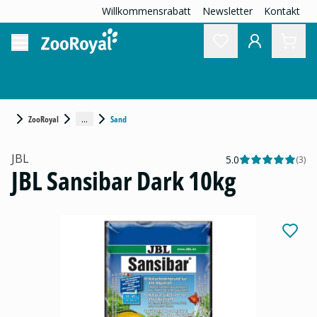
Willkommensrabatt
Newsletter
Kontakt
...
ZooRoyal
Sand
JBL
5.0
(
3
)
JBL Sansibar Dark 10kg