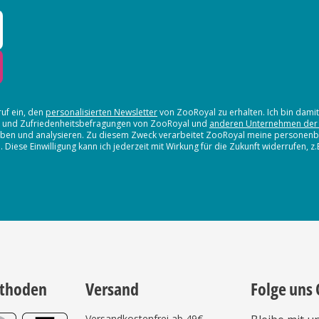
ruf ein, den
personalisierten Newsletter
von ZooRoyal zu erhalten. Ich bin dami
en und Zufriedenheitsbefragungen von ZooRoyal und
anderen Unternehmen der
erheben und analysieren. Zu diesem Zweck verarbeitet ZooRoyal meine persone
iese Einwilligung kann ich jederzeit mit Wirkung für die Zukunft widerrufen, z
thoden
Versand
Folge uns 
Versandkostenfrei ab 49€