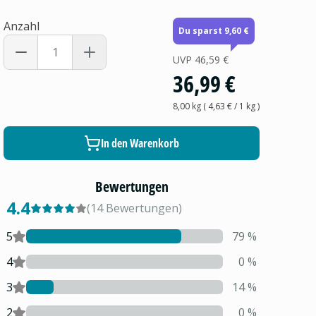
Anzahl
Du sparst 9,60 €
UVP
46,59 €
36,99 €
8,00 kg
(
4,63 €
/ 1
kg
)
In den Warenkorb
Bewertungen
4.4
(
14
Bewertungen
)
5
79
%
4
0
%
3
14
%
2
0
%