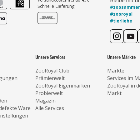
Bleibe mit u
Schnelle Lieferung
#zoosamme
#zooroyal
#tierliebe
Unsere Services
Unsere Märkte
ZooRoyal Club
Märkte
ngungen
Prämienwelt
Services im M
ZooRoyal Eigenmarken
ZooRoyal in 
Probierwelt
Markt
den
Magazin
defekte Ware
Alle Services
instellungen