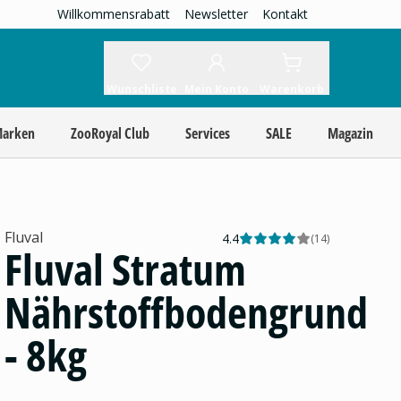
Willkommensrabatt
Newsletter
Kontakt
Wunschliste
Mein Konto
Warenkorb
Marken
ZooRoyal Club
Services
SALE
Magazin
Fluval
4.4
(
14
)
Fluval Stratum
Nährstoffbodengrund
- 8kg