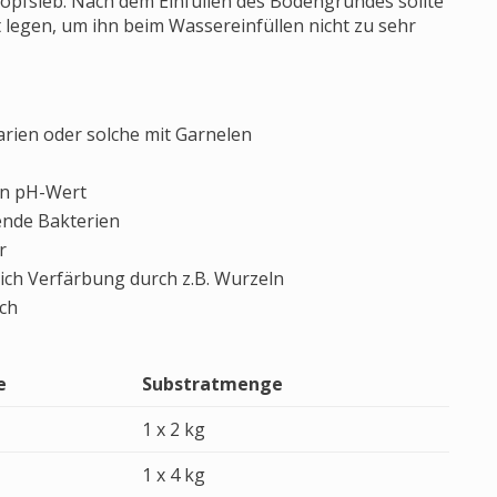
tropfsieb. Nach dem Einfüllen des Bodengrundes sollte
 legen, um ihn beim Wassereinfüllen nicht zu sehr
rien oder solche mit Garnelen
hen pH-Wert
rende Bakterien
r
lich Verfärbung durch z.B. Wurzeln
ich
e
Substratmenge
1 x 2 kg
1 x 4 kg