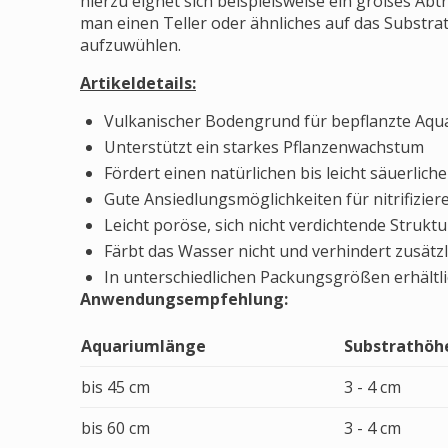
hierzu eignet sich beispielsweise ein großes Ab
man einen Teller oder ähnliches auf das Substrat
aufzuwühlen.
Artikeldetails:
Vulkanischer Bodengrund für bepflanzte Aqua
Unterstützt ein starkes Pflanzenwachstum
Fördert einen natürlichen bis leicht säuerlic
Gute Ansiedlungsmöglichkeiten für nitrifizie
Leicht poröse, sich nicht verdichtende Struktu
Färbt das Wasser nicht und verhindert zusätz
In unterschiedlichen Packungsgrößen erhältl
Anwendungsempfehlung:
Aquariumlänge
Substrathöh
bis 45 cm
3 - 4 cm
bis 60 cm
3 - 4 cm