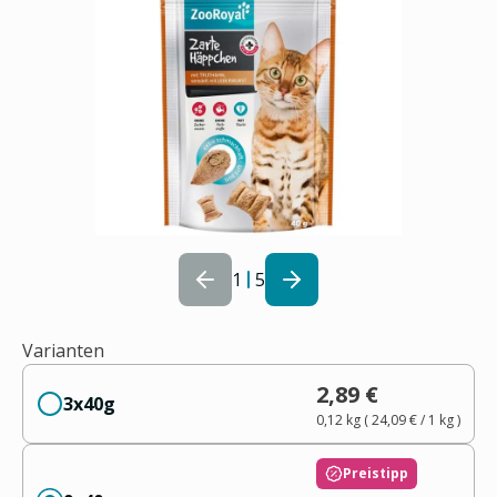
1
5
Varianten
2,89 €
3x40g
0,12 kg
(
24,09 €
/ 1
kg
)
Preistipp