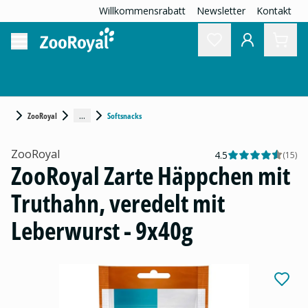
Willkommensrabatt
Newsletter
Kontakt
...
ZooRoyal
Softsnacks
ZooRoyal
4.5
(
15
)
ZooRoyal Zarte Häppchen mit
Truthahn, veredelt mit
Leberwurst - 9x40g