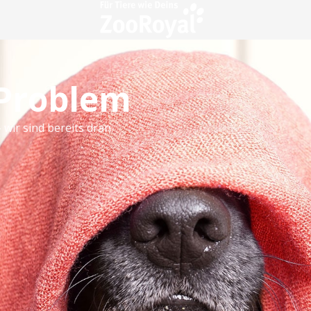
 Problem
 wir sind bereits dran.