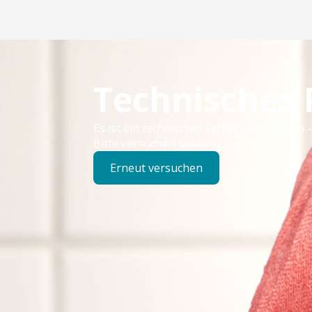
Technisches
Es ist ein technischer Fehler aufgetreten –
Bitte versuchen Sie es später erneut.
Erneut versuchen