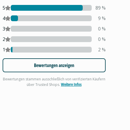
5
89
%
4
9
%
3
0
%
2
0
%
1
2
%
Bewertungen anzeigen
Bewertungen stammen ausschließlich von verifizierten Käufern
Weitere Infos
über Trusted Shops.