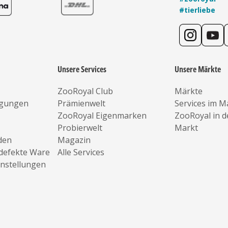
#tierliebe
Unsere Services
Unsere Märkte
ZooRoyal Club
Märkte
ngungen
Prämienwelt
Services im M
ZooRoyal Eigenmarken
ZooRoyal in 
Probierwelt
Markt
den
Magazin
defekte Ware
Alle Services
instellungen