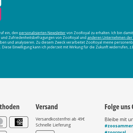
ruf ein, den
personalisierten Newsletter
von ZooRoyal zu erhalten. Ich bin dami
en und Zufriedenheitsbefragungen von ZooRoyal und
anderen Unternehmen der
erheben und analysieren. Zu diesem Zweck verarbeitet ZooRoyal meine persone
iese Einwilligung kann ich jederzeit mit Wirkung für die Zukunft widerrufen, z
thoden
Versand
Folge uns 
Versandkostenfrei ab 49€
Bleibe mit u
Schnelle Lieferung
#zoosamme
#zooroyal