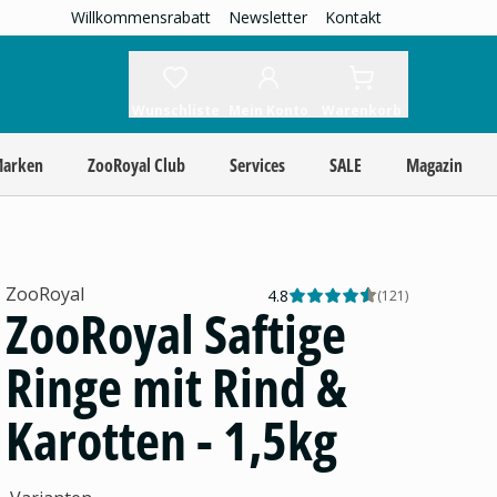
Willkommensrabatt
Newsletter
Kontakt
Wunschliste
Mein Konto
Warenkorb
Marken
ZooRoyal Club
Services
SALE
Magazin
ZooRoyal
4.8
(
121
)
ZooRoyal Saftige
Ringe mit Rind &
Karotten - 1,5kg