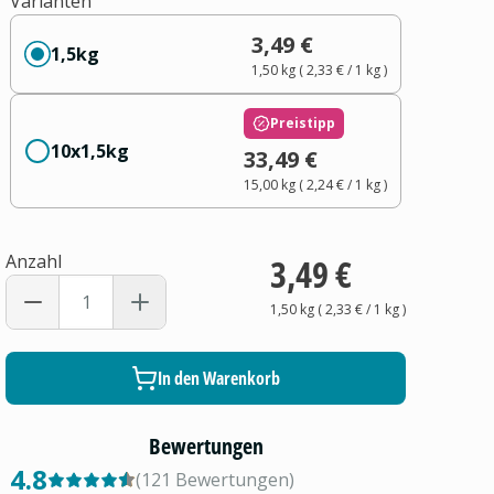
Varianten
3,49 €
1,5kg
1,50 kg
(
2,33 €
/ 1
kg
)
Preistipp
10x1,5kg
33,49 €
15,00 kg
(
2,24 €
/ 1
kg
)
Anzahl
3,49 €
1,50 kg
(
2,33 €
/ 1
kg
)
In den Warenkorb
Bewertungen
4.8
(
121
Bewertungen
)