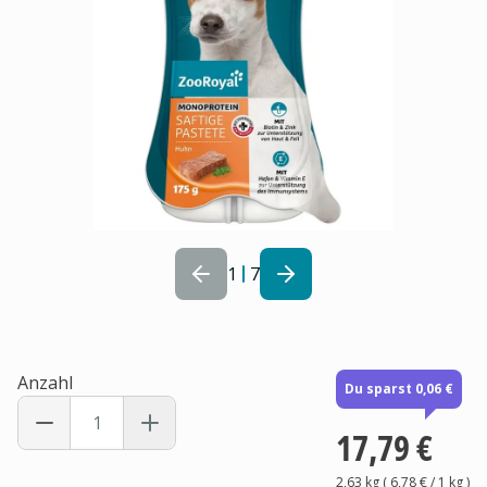
1
7
Anzahl
Du sparst 0,06 €
17,79 €
2,63 kg
(
6,78 €
/ 1
kg
)