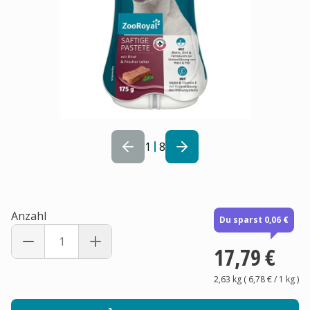
1
8
Anzahl
Du sparst 0,06 €
17,79 €
2,63 kg
(
6,78 €
/ 1
kg
)