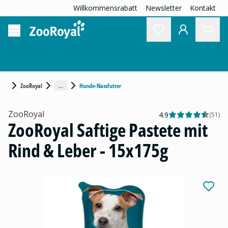
Willkommensrabatt
Newsletter
Kontakt
...
ZooRoyal
Hunde-Nassfutter
ZooRoyal
4.9
(
51
)
ZooRoyal Saftige Pastete mit
Rind & Leber - 15x175g