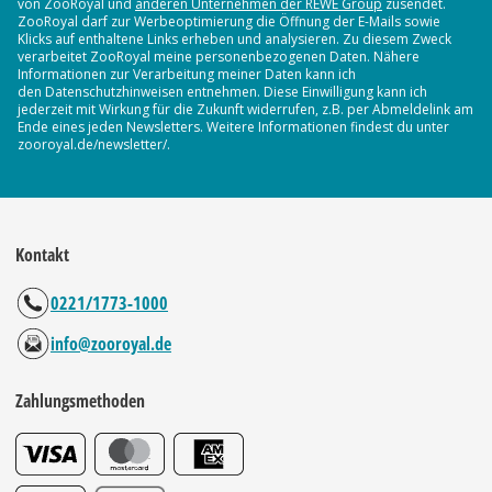
von ZooRoyal und
anderen Unternehmen der REWE Group
zusendet.
ZooRoyal darf zur Werbeoptimierung die Öffnung der E-Mails sowie
Klicks auf enthaltene Links erheben und analysieren. Zu diesem Zweck
verarbeitet ZooRoyal meine personenbezogenen Daten. Nähere
Informationen zur Verarbeitung meiner Daten kann ich
den Datenschutzhinweisen entnehmen. Diese Einwilligung kann ich
jederzeit mit Wirkung für die Zukunft widerrufen, z.B. per Abmeldelink am
Ende eines jeden Newsletters. Weitere Informationen findest du unter
zooroyal.de/newsletter/.
Kontakt
0221/1773-1000
info@zooroyal.de
Zahlungsmethoden