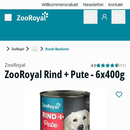
Willkommensrabatt
Newsletter
Kontakt
...
ZooRoyal
Hunde-Nassfutter
ZooRoyal
4.9
(
11
)
ZooRoyal Rind + Pute - 6x400g