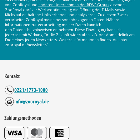
von ZooRoyal und
anderen Unternehmen der REWE Group
zusendet.
ZooRoyal darf zur Werbeoptimierung die Öffnung der E-Mails sowie
Klicks auf enthaltene Links erheben und analysieren. Zu diesem Zweck
verarbeitet ZooRoyal meine personenbezogenen Daten. Nähere
Informationen zur Verarbeitung meiner Daten kann ich
den Datenschutzhinweisen entnehmen. Diese Einwilligung kann ich
jederzeit mit Wirkung für die Zukunft widerrufen, z.B. per Abmeldelink am
Ende eines jeden Newsletters. Weitere Informationen findest du unter
zooroyal.de/newsletter/.
Kontakt
0221/1773-1000
info@zooroyal.de
Zahlungsmethoden