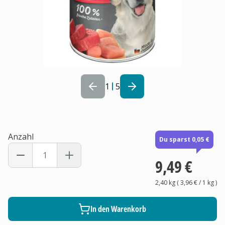
1
5
Anzahl
Du sparst 0,05 €
9,49 €
2,40 kg
(
3,96 €
/ 1
kg
)
In den Warenkorb