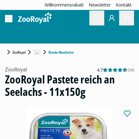
Willkommensrabatt
Newsletter
Kontakt
...
ZooRoyal
Hunde-Nassfutter
ZooRoyal
4.7
(
30
)
ZooRoyal Pastete reich an
Seelachs - 11x150g