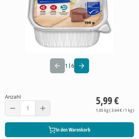
1
6
Anzahl
5,99 €
1,65 kg
(
3,64 €
/ 1
kg
)
In den Warenkorb