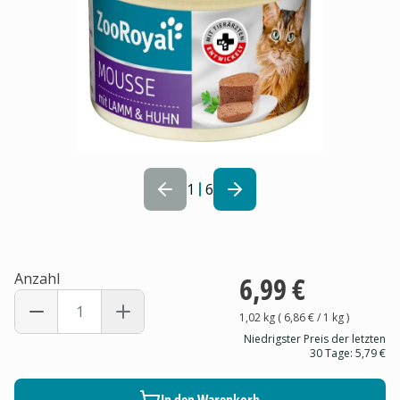
1
6
Anzahl
6,99 €
1,02 kg
(
6,86 €
/ 1
kg
)
Niedrigster Preis der letzten
30 Tage:
5,79 €