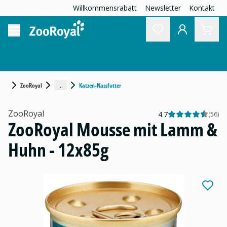
Willkommensrabatt
Newsletter
Kontakt
...
ZooRoyal
Katzen-Nassfutter
ZooRoyal
4.7
(
56
)
ZooRoyal Mousse mit Lamm &
Huhn - 12x85g