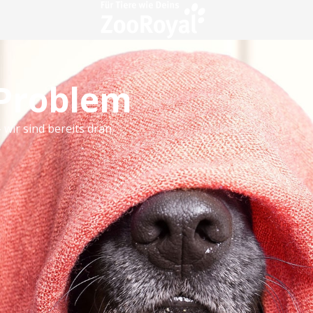
 Problem
 wir sind bereits dran.