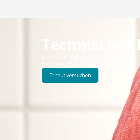
Technisches
Es ist ein technischer Fehler aufgetreten –
Bitte versuchen Sie es später erneut.
Erneut versuchen