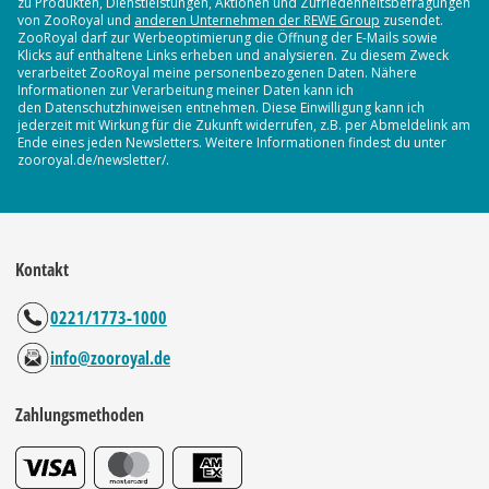
zu Produkten, Dienstleistungen, Aktionen und Zufriedenheitsbefragungen
von ZooRoyal und
anderen Unternehmen der REWE Group
zusendet.
ZooRoyal darf zur Werbeoptimierung die Öffnung der E-Mails sowie
Klicks auf enthaltene Links erheben und analysieren. Zu diesem Zweck
verarbeitet ZooRoyal meine personenbezogenen Daten. Nähere
Informationen zur Verarbeitung meiner Daten kann ich
den Datenschutzhinweisen entnehmen. Diese Einwilligung kann ich
jederzeit mit Wirkung für die Zukunft widerrufen, z.B. per Abmeldelink am
Ende eines jeden Newsletters. Weitere Informationen findest du unter
zooroyal.de/newsletter/.
Kontakt
0221/1773-1000
info@zooroyal.de
Zahlungsmethoden