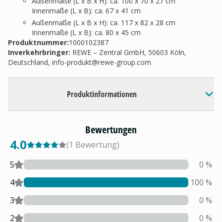
Außenmaße (L x B x H): ca. 100 x 70 x 27 cm
Innenmaße (L x B): ca. 67 x 41 cm
Außenmaße (L x B x H): ca. 117 x 82 x 28 cm
Innenmaße (L x B): ca. 80 x 45 cm
Produktnummer:
1000102387
Inverkehrbringer
:
REWE – Zentral GmbH, 50603 Köln,
Deutschland,
info-produkt@rewe-group.com
Produktinformationen
Bewertungen
4.0
(
1
Bewertung
)
5
0
%
4
100
%
3
0
%
2
0
%