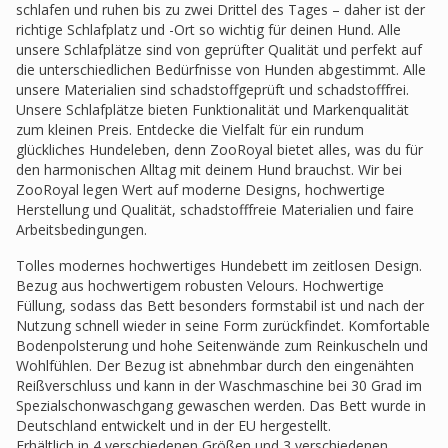
schlafen und ruhen bis zu zwei Drittel des Tages – daher ist der
richtige Schlafplatz und -Ort so wichtig für deinen Hund. Alle
unsere Schlafplätze sind von geprüfter Qualität und perfekt auf
die unterschiedlichen Bedürfnisse von Hunden abgestimmt. Alle
unsere Materialien sind schadstoffgeprüft und schadstofffrei.
Unsere Schlafplätze bieten Funktionalität und Markenqualität
zum kleinen Preis. Entdecke die Vielfalt für ein rundum
glückliches Hundeleben, denn ZooRoyal bietet alles, was du für
den harmonischen Alltag mit deinem Hund brauchst. Wir bei
ZooRoyal legen Wert auf moderne Designs, hochwertige
Herstellung und Qualität, schadstofffreie Materialien und faire
Arbeitsbedingungen.
Tolles modernes hochwertiges Hundebett im zeitlosen Design.
Bezug aus hochwertigem robusten Velours. Hochwertige
Füllung, sodass das Bett besonders formstabil ist und nach der
Nutzung schnell wieder in seine Form zurückfindet. Komfortable
Bodenpolsterung und hohe Seitenwände zum Reinkuscheln und
Wohlfühlen. Der Bezug ist abnehmbar durch den eingenähten
Reißverschluss und kann in der Waschmaschine bei 30 Grad im
Spezialschonwaschgang gewaschen werden. Das Bett wurde in
Deutschland entwickelt und in der EU hergestellt.
Erhältlich in 4 verschiedenen Größen und 3 verschiedenen