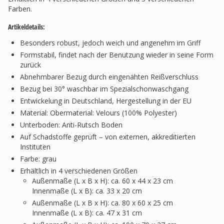
Farben.
Artikeldetails:
Besonders robust, jedoch weich und angenehm im Griff
Formstabil, findet nach der Benutzung wieder in seine Form
zurück
Abnehmbarer Bezug durch eingenähten Reißverschluss
Bezug bei 30° waschbar im Spezialschonwaschgang
Entwickelung in Deutschland, Hergestellung in der EU
Material: Obermaterial: Velours (100% Polyester)
Unterboden: Anti-Rutsch Boden
Auf Schadstoffe geprüft – von externen, akkreditierten
Instituten
Farbe: grau
Erhältlich in 4 verschiedenen Größen
Außenmaße (L x B x H): ca. 60 x 44 x 23 cm
Innenmaße (L x B): ca. 33 x 20 cm
Außenmaße (L x B x H): ca. 80 x 60 x 25 cm
Innenmaße (L x B): ca. 47 x 31 cm