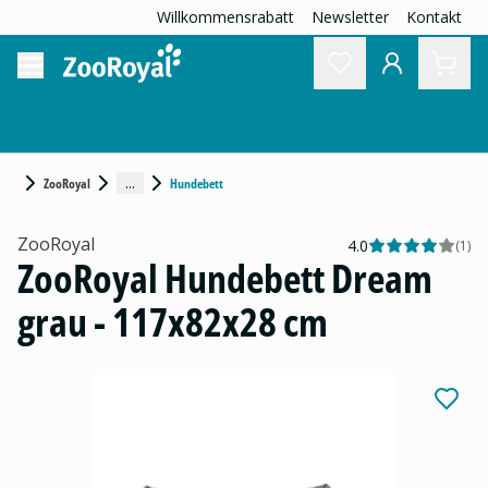
Willkommensrabatt
Newsletter
Kontakt
...
ZooRoyal
Hundebett
ZooRoyal
4.0
(
1
)
ZooRoyal Hundebett Dream
grau - 117x82x28 cm