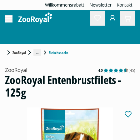
Willkommensrabatt
Newsletter
Kontakt
...
ZooRoyal
Fleischsnacks
ZooRoyal
4.8
(
45
)
ZooRoyal Entenbrustfilets -
125g