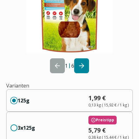
1
6
Varianten
1,99 €
125g
0,13 kg
(
15,92 €
/ 1
kg
)
Preistipp
3x125g
5,79 €
0,38 kg
(
15,44 €
/ 1
kg
)